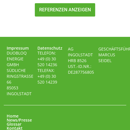
REFERENZEN ANZEIGEN
Impressum
Datenschutz
AG
GESCHÄFTSFÜH
DUOBLOQ
TELEFON:
INGOLSTADT
MARCUS
ENERGIE
+49 (0) 30
HRB 8526
SEIDEL
GMBH
520 14236
UST.-ID.NR.:
SÜDLICHE
TELEFAX:
DE287756805
RINGSTRASSE
+49 (0) 30
66
520 14239
85053
INGOLSTADT
Home
News/Presse
Glossar
Kontakt