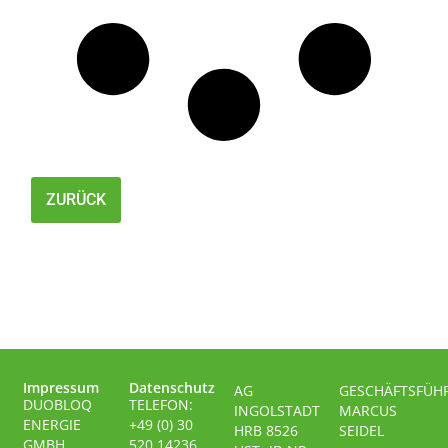
ZURÜCK
Impressum
Datenschutz
AG
GESCHÄFTSFÜH
DUOBLOQ
TELEFON:
INGOLSTADT
MARCUS
ENERGIE
+49 (0) 30
HRB 8526
SEIDEL
GMBH
520 14236